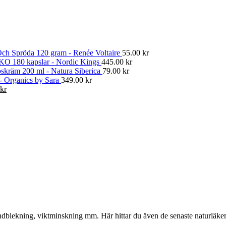
ch Spröda 120 gram - Renée Voltaire
55.00
kr
KO 180 kapslar - Nordic Kings
445.00
kr
skräm 200 ml - Natura Siberica
79.00
kr
 - Organics by Sara
349.00
kr
Det
kr
gliga
nuvarande
priset
är:
kr.
374.00 kr.
, tandblekning, viktminskning mm. Här hittar du även de senaste naturläk