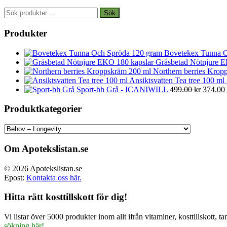
Sök
Sök
efter:
Produkter
Bovetekex Tunna O
Gräsbetad Nötnjure E
Northern berries Kropp
Ansiktsvatten Tea tree 100 ml
Det
Sport-bh Grå - ICANIWILL
499.00
kr
374.00
ursprun
priset
Produktkategorier
var:
499.00 
Om Apotekslistan.se
© 2026 Apotekslistan.se
Epost:
Kontakta oss här.
Hitta rätt kosttillskott för dig!
Vi listar över 5000 produkter inom allt ifrån vitaminer, kosttillskott
sökning här!