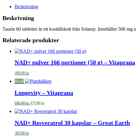
Beskrivning
Beskrivning
Taurin 60 tabletter är ett kosttillskott från Solaray. Innehåller 500 mg ta
Relaterade produkter
NAD+ pulver 166 portioner (50 g) – Vitaprana
499.00
kr
Rea!
Longevity – Vitaprana
Det
Det
606.00
kr
479.00
kr
ursprungliga
nuvarande
priset
priset
var:
är:
NAD+ Resveratrol 30 kapslar – Great Earth
606.00 kr.
479.00 kr.
369.00
kr