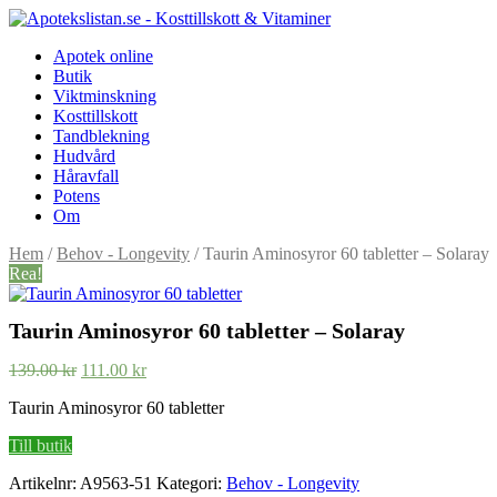
Apotek online
Butik
Viktminskning
Kosttillskott
Tandblekning
Hudvård
Håravfall
Potens
Om
Hem
/
Behov - Longevity
/ Taurin Aminosyror 60 tabletter – Solaray
Rea!
Taurin Aminosyror 60 tabletter – Solaray
Det
Det
139.00
kr
111.00
kr
ursprungliga
nuvarande
Taurin Aminosyror 60 tabletter
priset
priset
var:
är:
Till butik
139.00 kr.
111.00 kr.
Artikelnr:
A9563-51
Kategori:
Behov - Longevity