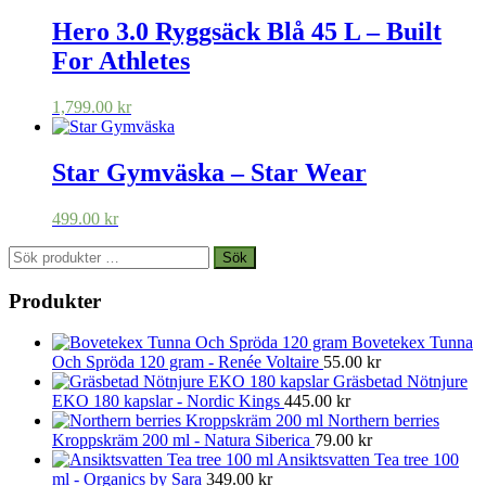
Hero 3.0 Ryggsäck Blå 45 L – Built
For Athletes
1,799.00
kr
Star Gymväska – Star Wear
499.00
kr
Sök
Sök
efter:
Produkter
Bovetekex Tunna
Och Spröda 120 gram - Renée Voltaire
55.00
kr
Gräsbetad Nötnjure
EKO 180 kapslar - Nordic Kings
445.00
kr
Northern berries
Kroppskräm 200 ml - Natura Siberica
79.00
kr
Ansiktsvatten Tea tree 100
ml - Organics by Sara
349.00
kr