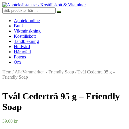
Apotek online
Butik
Viktminskning
Kosttillskott
Tandblekning
Hudvård
Håravfall
Potens
Om
Hem
/
AllaVarumärken - Friendly Soap
/ Tvål Cederträ 95 g –
Friendly Soap
Tvål Cederträ 95 g – Friendly
Soap
39.00
kr