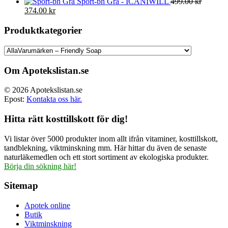
Sport-bh Grå - ICANIWILL
499.00
kr
Det
Det
374.00
kr
ursprungliga
nuvarande
priset
priset
Produktkategorier
var:
är:
499.00 kr.
374.00 kr.
Om Apotekslistan.se
© 2026 Apotekslistan.se
Epost:
Kontakta oss här.
Hitta rätt kosttillskott för dig!
Vi listar över 5000 produkter inom allt ifrån vitaminer, kosttillskott,
tandblekning, viktminskning mm. Här hittar du även de senaste
naturläkemedlen och ett stort sortiment av ekologiska produkter.
Börja din sökning här!
Sitemap
Apotek online
Butik
Viktminskning