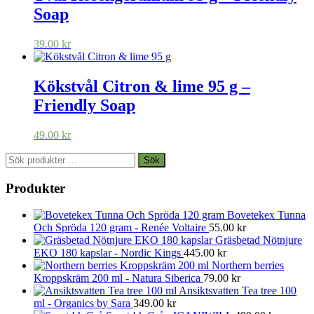
Soap
39.00
kr
Kökstvål Citron & lime 95 g –
Friendly Soap
49.00
kr
Sök
Sök
efter:
Produkter
Bovetekex Tunna
Och Spröda 120 gram - Renée Voltaire
55.00
kr
Gräsbetad Nötnjure
EKO 180 kapslar - Nordic Kings
445.00
kr
Northern berries
Kroppskräm 200 ml - Natura Siberica
79.00
kr
Ansiktsvatten Tea tree 100
ml - Organics by Sara
349.00
kr