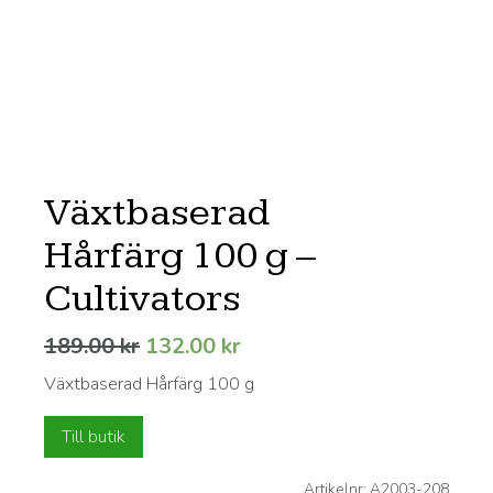
Växtbaserad
Hårfärg 100 g –
Cultivators
Det
Det
189.00
kr
132.00
kr
ursprungliga
nuvarande
Växtbaserad Hårfärg 100 g
priset
priset
var:
är:
Till butik
189.00 kr.
132.00 kr.
Artikelnr:
A2003-208