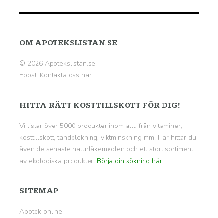
OM APOTEKSLISTAN.SE
© 2026 Apotekslistan.se
Epost:
Kontakta oss här.
HITTA RÄTT KOSTTILLSKOTT FÖR DIG!
Vi listar över 5000 produkter inom allt ifrån vitaminer,
kosttillskott, tandblekning, viktminskning mm. Här hittar du
även de senaste naturläkemedlen och ett stort sortiment
av ekologiska produkter.
Börja din sökning här!
SITEMAP
Apotek online