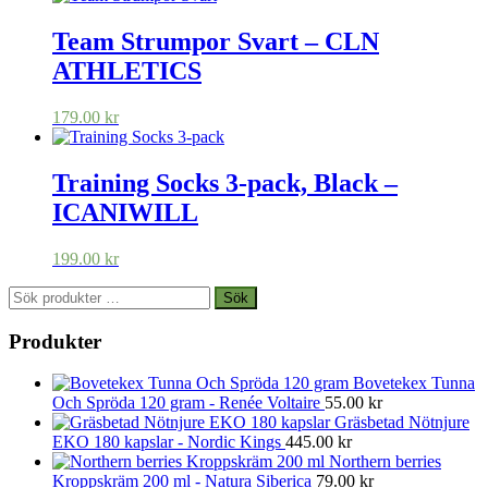
Team Strumpor Svart – CLN
ATHLETICS
179.00
kr
Training Socks 3-pack, Black –
ICANIWILL
199.00
kr
Sök
Sök
efter:
Produkter
Bovetekex Tunna
Och Spröda 120 gram - Renée Voltaire
55.00
kr
Gräsbetad Nötnjure
EKO 180 kapslar - Nordic Kings
445.00
kr
Northern berries
Kroppskräm 200 ml - Natura Siberica
79.00
kr