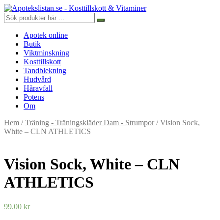
Apotek online
Butik
Viktminskning
Kosttillskott
Tandblekning
Hudvård
Håravfall
Potens
Om
Hem
/
Träning - Träningskläder Dam - Strumpor
/ Vision Sock,
White – CLN ATHLETICS
Vision Sock, White – CLN
ATHLETICS
99.00
kr