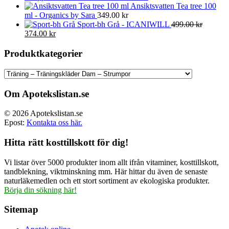
Ansiktsvatten Tea tree 100
ml - Organics by Sara
349.00
kr
Sport-bh Grå - ICANIWILL
499.00
kr
Det
Det
374.00
kr
ursprungliga
nuvarande
priset
priset
Produktkategorier
var:
är:
499.00 kr.
374.00 kr.
Om Apotekslistan.se
© 2026 Apotekslistan.se
Epost:
Kontakta oss här.
Hitta rätt kosttillskott för dig!
Vi listar över 5000 produkter inom allt ifrån vitaminer, kosttillskott,
tandblekning, viktminskning mm. Här hittar du även de senaste
naturläkemedlen och ett stort sortiment av ekologiska produkter.
Börja din sökning här!
Sitemap