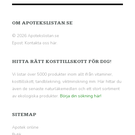
OM APOTEKSLISTAN.SE
© 2026 Apotekslistan.se
Epost:
Kontakta oss här.
HITTA RÄTT KOSTTILLSKOTT FÖR DIG!
Vi listar över 5000 produkter inom allt ifrån vitaminer,
kosttillskott, tandblekning, viktminskning mm. Här hittar du
även de senaste naturläkemedlen och ett stort sortiment
av ekologiska produkter.
Börja din sökning här!
SITEMAP
Apotek online
Butik