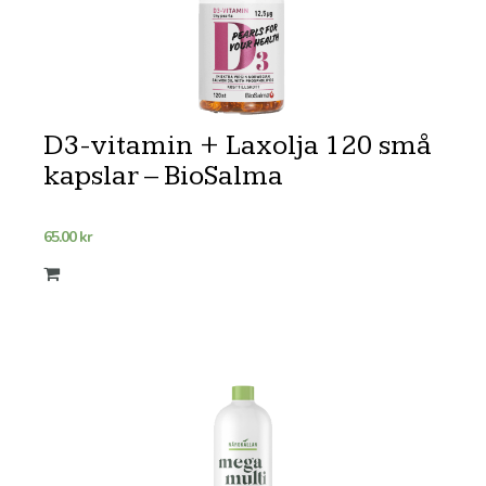
D3-vitamin + Laxolja 120 små
kapslar – BioSalma
65.00
kr