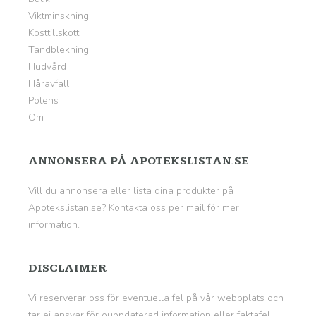
Viktminskning
Kosttillskott
Tandblekning
Hudvård
Håravfall
Potens
Om
ANNONSERA PÅ APOTEKSLISTAN.SE
Vill du annonsera eller lista dina produkter på
Apotekslistan.se? Kontakta oss per mail för mer
information.
DISCLAIMER
Vi reserverar oss för eventuella fel på vår webbplats och
tar ej ansvar för ouppdaterad information eller faktafel.