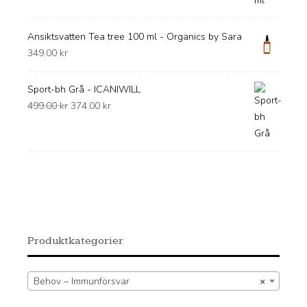
Ansiktsvatten Tea tree 100 ml - Organics by Sara
349.00
kr
Sport-bh Grå - ICANIWILL
Det
Det
499.00
kr
374.00
kr
ursprungliga
nuvarande
priset
priset
var:
är:
499.00 kr.
374.00 kr.
Produktkategorier
Behov – Immunförsvar
×