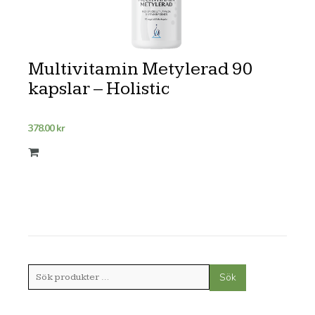
Multivitamin Metylerad 90
kapslar – Holistic
378.00
kr
Sök
Sök
efter: