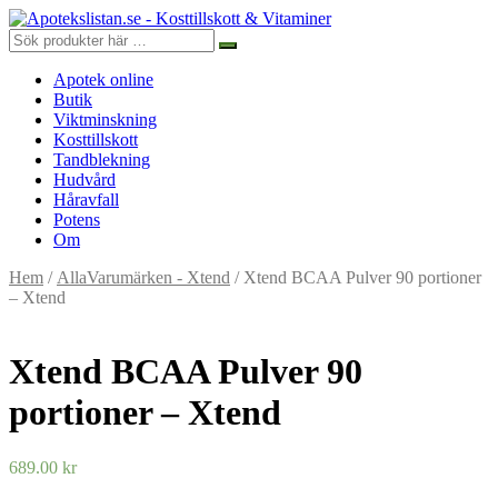
Apotek online
Butik
Viktminskning
Kosttillskott
Tandblekning
Hudvård
Håravfall
Potens
Om
Hem
/
AllaVarumärken - Xtend
/ Xtend BCAA Pulver 90 portioner
– Xtend
Xtend BCAA Pulver 90
portioner – Xtend
689.00
kr