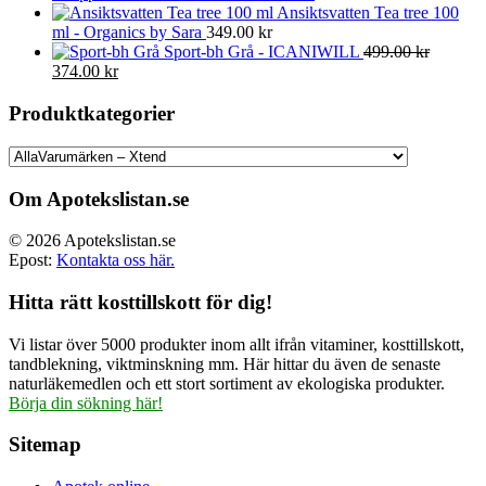
Ansiktsvatten Tea tree 100
ml - Organics by Sara
349.00
kr
Sport-bh Grå - ICANIWILL
499.00
kr
Det
Det
374.00
kr
ursprungliga
nuvarande
priset
priset
Produktkategorier
var:
är:
499.00 kr.
374.00 kr.
Om Apotekslistan.se
© 2026 Apotekslistan.se
Epost:
Kontakta oss här.
Hitta rätt kosttillskott för dig!
Vi listar över 5000 produkter inom allt ifrån vitaminer, kosttillskott,
tandblekning, viktminskning mm. Här hittar du även de senaste
naturläkemedlen och ett stort sortiment av ekologiska produkter.
Börja din sökning här!
Sitemap