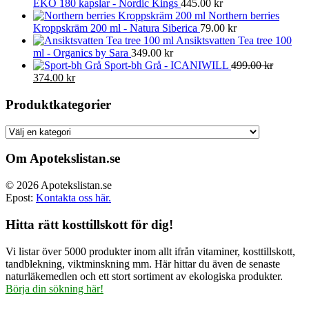
EKO 180 kapslar - Nordic Kings
445.00
kr
Northern berries
Kroppskräm 200 ml - Natura Siberica
79.00
kr
Ansiktsvatten Tea tree 100
ml - Organics by Sara
349.00
kr
Sport-bh Grå - ICANIWILL
499.00
kr
Det
Det
374.00
kr
ursprungliga
nuvarande
priset
priset
Produktkategorier
var:
är:
499.00 kr.
374.00 kr.
Om Apotekslistan.se
© 2026 Apotekslistan.se
Epost:
Kontakta oss här.
Hitta rätt kosttillskott för dig!
Vi listar över 5000 produkter inom allt ifrån vitaminer, kosttillskott,
tandblekning, viktminskning mm. Här hittar du även de senaste
naturläkemedlen och ett stort sortiment av ekologiska produkter.
Börja din sökning här!