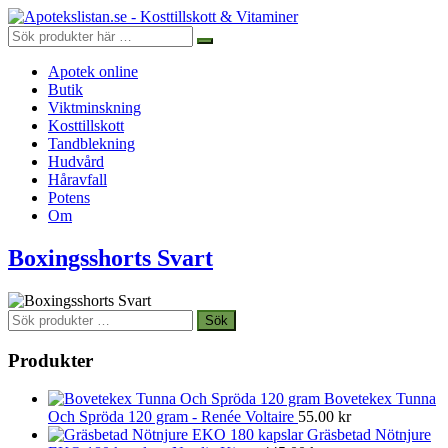
Apotek online
Butik
Viktminskning
Kosttillskott
Tandblekning
Hudvård
Håravfall
Potens
Om
Boxingsshorts Svart
Sök
Sök
efter:
Produkter
Bovetekex Tunna
Och Spröda 120 gram - Renée Voltaire
55.00
kr
Gräsbetad Nötnjure