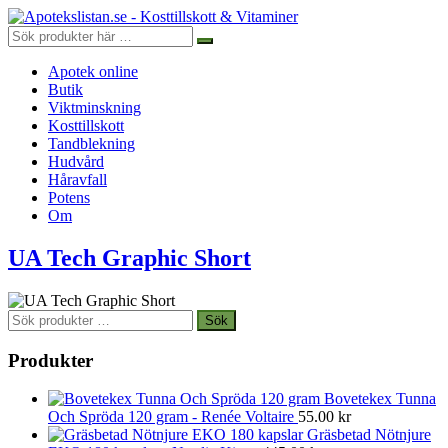
Apotek online
Butik
Viktminskning
Kosttillskott
Tandblekning
Hudvård
Håravfall
Potens
Om
UA Tech Graphic Short
Sök
Sök
efter:
Produkter
Bovetekex Tunna
Och Spröda 120 gram - Renée Voltaire
55.00
kr
Gräsbetad Nötnjure