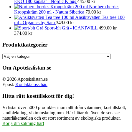
EKO 180 kapslar - Nordic Kings
445.00
kr
Northern berries
Kroppskräm 200 ml - Natura Siberica
79.00
kr
Ansiktsvatten Tea tree 100
ml - Organics by Sara
349.00
kr
Sport-bh Grå - ICANIWILL
499.00
kr
Det
Det
374.00
kr
ursprungliga
nuvarande
priset
priset
Produktkategorier
var:
är:
499.00 kr.
374.00 kr.
Om Apotekslistan.se
© 2026 Apotekslistan.se
Epost:
Kontakta oss här.
Hitta rätt kosttillskott för dig!
Vi listar över 5000 produkter inom allt ifrån vitaminer, kosttillskott,
tandblekning, viktminskning mm. Här hittar du även de senaste
naturläkemedlen och ett stort sortiment av ekologiska produkter.
Börja din sökning här!