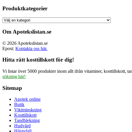
ursprun
priset
Produktkategorier
var:
499.00 
Om Apotekslistan.se
© 2026 Apotekslistan.se
Epost:
Kontakta oss här.
Hitta rätt kosttillskott för dig!
Vi listar över 5000 produkter inom allt ifrån vitaminer, kosttillskott
sökning här!
Sitemap
Apotek online
Butik
Viktminskning
Kosttillskott
Tandblekning
Hudvård
Håravfall