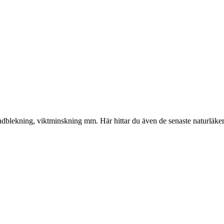
gliga
nuvarande
priset
är:
kr.
374.00 kr.
, tandblekning, viktminskning mm. Här hittar du även de senaste naturläk