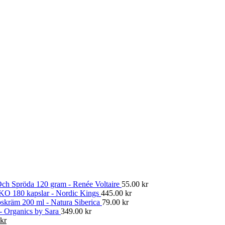
ch Spröda 120 gram - Renée Voltaire
55.00
kr
KO 180 kapslar - Nordic Kings
445.00
kr
skräm 200 ml - Natura Siberica
79.00
kr
 - Organics by Sara
349.00
kr
Det
kr