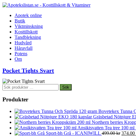
Apotek online
Butik
Viktminskning
Kosttillskott
Tandblekning
Hudvård
Håravfall
Potens
Om
Pocket Tights Svart
Sök
Sök
efter:
Produkter
Bovetekex Tunna O
Gräsbetad Nötnjure E
Northern berries Kropp
Ansiktsvatten Tea tree 100 ml
Det
Sport-bh Grå - ICANIWILL
499.00
kr
374.00