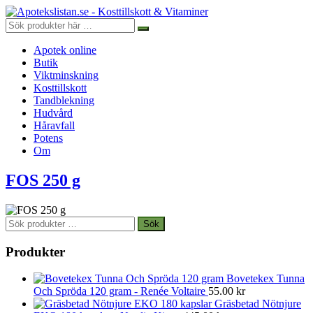
Apotek online
Butik
Viktminskning
Kosttillskott
Tandblekning
Hudvård
Håravfall
Potens
Om
FOS 250 g
Sök
Sök
efter:
Produkter
Bovetekex Tunna
Och Spröda 120 gram - Renée Voltaire
55.00
kr
Gräsbetad Nötnjure