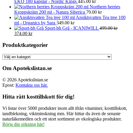
EKO 180 kapslar - Nordic Kings
445.00
kr
Northern berries
Kroppskräm 200 ml - Natura Siberica
79.00
kr
Ansiktsvatten Tea tree 100
ml - Organics by Sara
349.00
kr
Sport-bh Grå - ICANIWILL
499.00
kr
Det
Det
374.00
kr
ursprungliga
nuvarande
priset
priset
Produktkategorier
var:
är:
499.00 kr.
374.00 kr.
Om Apotekslistan.se
© 2026 Apotekslistan.se
Epost:
Kontakta oss här.
Hitta rätt kosttillskott för dig!
Vi listar över 5000 produkter inom allt ifrån vitaminer, kosttillskott,
tandblekning, viktminskning mm. Här hittar du även de senaste
naturläkemedlen och ett stort sortiment av ekologiska produkter.
Börja din sökning här!