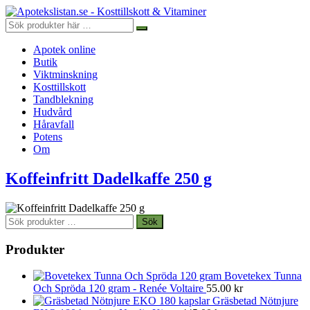
Apotek online
Butik
Viktminskning
Kosttillskott
Tandblekning
Hudvård
Håravfall
Potens
Om
Koffeinfritt Dadelkaffe 250 g
Sök
Sök
efter:
Produkter
Bovetekex Tunna
Och Spröda 120 gram - Renée Voltaire
55.00
kr
Gräsbetad Nötnjure