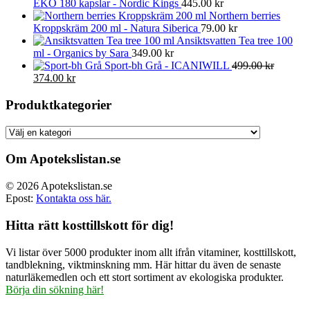
EKO 180 kapslar - Nordic Kings
445.00
kr
Northern berries
Kroppskräm 200 ml - Natura Siberica
79.00
kr
Ansiktsvatten Tea tree 100
ml - Organics by Sara
349.00
kr
Sport-bh Grå - ICANIWILL
499.00
kr
Det
Det
374.00
kr
ursprungliga
nuvarande
priset
priset
Produktkategorier
var:
är:
499.00 kr.
374.00 kr.
Om Apotekslistan.se
© 2026 Apotekslistan.se
Epost:
Kontakta oss här.
Hitta rätt kosttillskott för dig!
Vi listar över 5000 produkter inom allt ifrån vitaminer, kosttillskott,
tandblekning, viktminskning mm. Här hittar du även de senaste
naturläkemedlen och ett stort sortiment av ekologiska produkter.
Börja din sökning här!