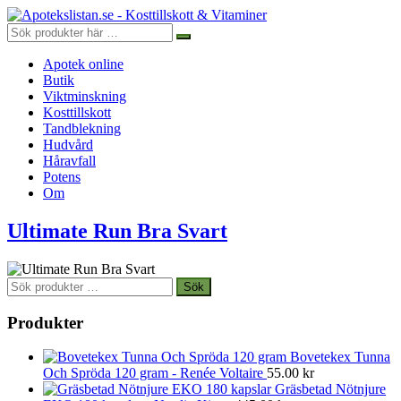
Apotek online
Butik
Viktminskning
Kosttillskott
Tandblekning
Hudvård
Håravfall
Potens
Om
Ultimate Run Bra Svart
Sök
Sök
efter:
Produkter
Bovetekex Tunna
Och Spröda 120 gram - Renée Voltaire
55.00
kr
Gräsbetad Nötnjure