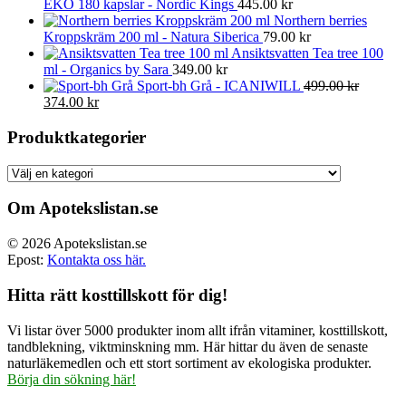
EKO 180 kapslar - Nordic Kings
445.00
kr
Northern berries
Kroppskräm 200 ml - Natura Siberica
79.00
kr
Ansiktsvatten Tea tree 100
ml - Organics by Sara
349.00
kr
Sport-bh Grå - ICANIWILL
499.00
kr
Det
Det
374.00
kr
ursprungliga
nuvarande
priset
priset
Produktkategorier
var:
är:
499.00 kr.
374.00 kr.
Om Apotekslistan.se
© 2026 Apotekslistan.se
Epost:
Kontakta oss här.
Hitta rätt kosttillskott för dig!
Vi listar över 5000 produkter inom allt ifrån vitaminer, kosttillskott,
tandblekning, viktminskning mm. Här hittar du även de senaste
naturläkemedlen och ett stort sortiment av ekologiska produkter.
Börja din sökning här!