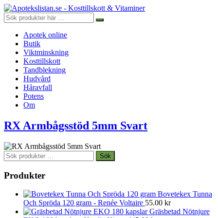
Apotek online
Butik
Viktminskning
Kosttillskott
Tandblekning
Hudvård
Håravfall
Potens
Om
RX Armbågsstöd 5mm Svart
Sök
Sök
efter:
Produkter
Bovetekex Tunna
Och Spröda 120 gram - Renée Voltaire
55.00
kr
Gräsbetad Nötnjure