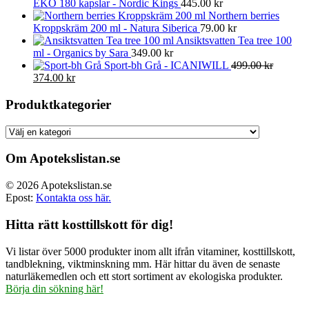
EKO 180 kapslar - Nordic Kings
445.00
kr
Northern berries
Kroppskräm 200 ml - Natura Siberica
79.00
kr
Ansiktsvatten Tea tree 100
ml - Organics by Sara
349.00
kr
Sport-bh Grå - ICANIWILL
499.00
kr
Det
Det
374.00
kr
ursprungliga
nuvarande
priset
priset
Produktkategorier
var:
är:
499.00 kr.
374.00 kr.
Om Apotekslistan.se
© 2026 Apotekslistan.se
Epost:
Kontakta oss här.
Hitta rätt kosttillskott för dig!
Vi listar över 5000 produkter inom allt ifrån vitaminer, kosttillskott,
tandblekning, viktminskning mm. Här hittar du även de senaste
naturläkemedlen och ett stort sortiment av ekologiska produkter.
Börja din sökning här!