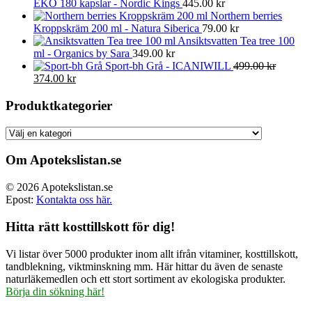
EKO 180 kapslar - Nordic Kings
445.00
kr
Northern berries
Kroppskräm 200 ml - Natura Siberica
79.00
kr
Ansiktsvatten Tea tree 100
ml - Organics by Sara
349.00
kr
Sport-bh Grå - ICANIWILL
499.00
kr
Det
Det
374.00
kr
ursprungliga
nuvarande
priset
priset
Produktkategorier
var:
är:
499.00 kr.
374.00 kr.
Om Apotekslistan.se
© 2026 Apotekslistan.se
Epost:
Kontakta oss här.
Hitta rätt kosttillskott för dig!
Vi listar över 5000 produkter inom allt ifrån vitaminer, kosttillskott,
tandblekning, viktminskning mm. Här hittar du även de senaste
naturläkemedlen och ett stort sortiment av ekologiska produkter.
Börja din sökning här!