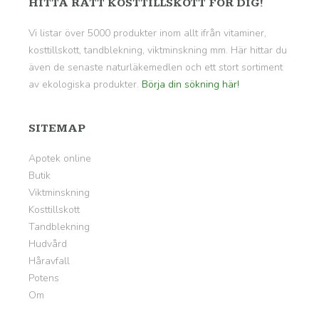
HITTA RÄTT KOSTTILLSKOTT FÖR DIG!
Vi listar över 5000 produkter inom allt ifrån vitaminer,
kosttillskott, tandblekning, viktminskning mm. Här hittar du
även de senaste naturläkemedlen och ett stort sortiment
av ekologiska produkter.
Börja din sökning här!
SITEMAP
Apotek online
Butik
Viktminskning
Kosttillskott
Tandblekning
Hudvård
Håravfall
Potens
Om