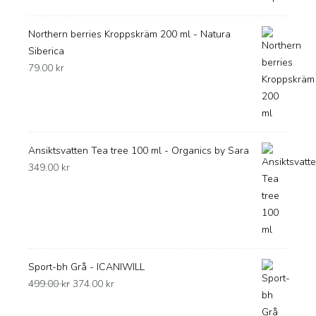
Northern berries Kroppskräm 200 ml - Natura
Siberica
79.00
kr
Ansiktsvatten Tea tree 100 ml - Organics by Sara
349.00
kr
Sport-bh Grå - ICANIWILL
Det
Det
499.00
kr
374.00
kr
ursprungliga
nuvarande