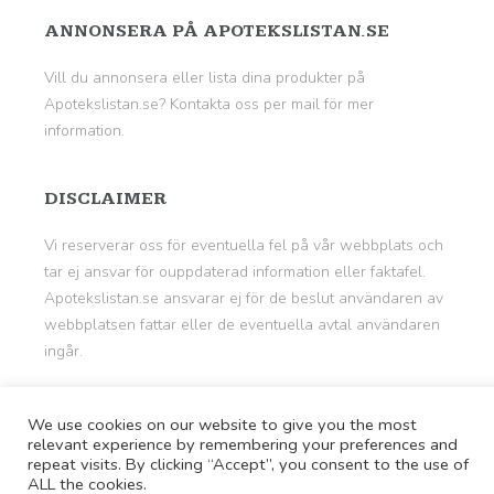
ANNONSERA PÅ APOTEKSLISTAN.SE
Vill du annonsera eller lista dina produkter på
Apotekslistan.se? Kontakta oss per mail för mer
information.
DISCLAIMER
Vi reserverar oss för eventuella fel på vår webbplats och
tar ej ansvar för ouppdaterad information eller faktafel.
Apotekslistan.se ansvarar ej för de beslut användaren av
webbplatsen fattar eller de eventuella avtal användaren
ingår.
We use cookies on our website to give you the most
© Copyright 2026
Apotekslistan.se - Medicin &
relevant experience by remembering your preferences and
Läkemedel
repeat visits. By clicking “Accept”, you consent to the use of
ALL the cookies.