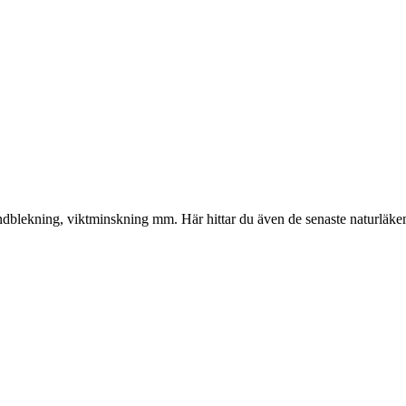
gliga
nuvarande
priset
är:
kr.
374.00 kr.
, tandblekning, viktminskning mm. Här hittar du även de senaste naturläk