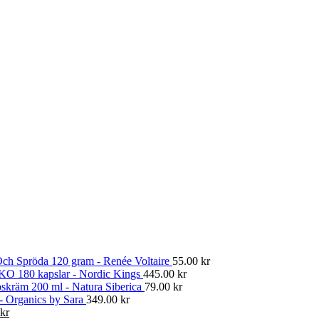
ch Spröda 120 gram - Renée Voltaire
55.00
kr
KO 180 kapslar - Nordic Kings
445.00
kr
skräm 200 ml - Natura Siberica
79.00
kr
 - Organics by Sara
349.00
kr
Det
kr