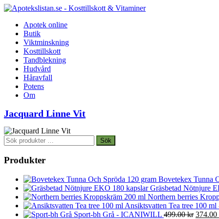
Apotek online
Butik
Viktminskning
Kosttillskott
Tandblekning
Hudvård
Håravfall
Potens
Om
Jacquard Linne Vit
Sök
Sök
efter:
Produkter
Bovetekex Tunna O
Gräsbetad Nötnjure E
Northern berries Kropp
Ansiktsvatten Tea tree 100 ml
Det
Sport-bh Grå - ICANIWILL
499.00
kr
374.00