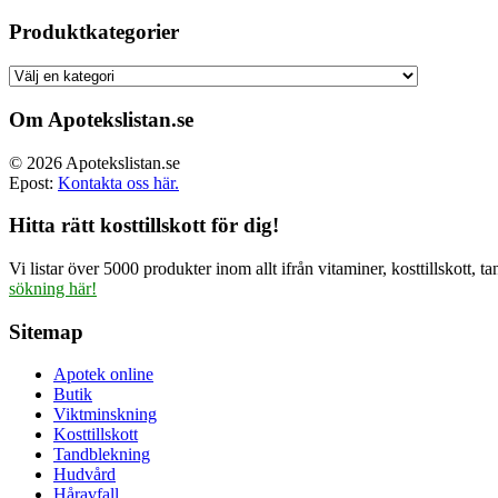
ursprun
priset
Produktkategorier
var:
499.00 
Om Apotekslistan.se
© 2026 Apotekslistan.se
Epost:
Kontakta oss här.
Hitta rätt kosttillskott för dig!
Vi listar över 5000 produkter inom allt ifrån vitaminer, kosttillskott
sökning här!
Sitemap
Apotek online
Butik
Viktminskning
Kosttillskott
Tandblekning
Hudvård
Håravfall