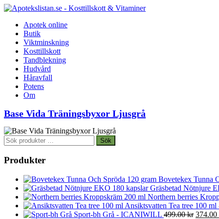
Apotek online
Butik
Viktminskning
Kosttillskott
Tandblekning
Hudvård
Håravfall
Potens
Om
Base Vida Träningsbyxor Ljusgrå
Sök
Sök
efter:
Produkter
Bovetekex Tunna O
Gräsbetad Nötnjure E
Northern berries Kropp
Ansiktsvatten Tea tree 100 ml
Det
Sport-bh Grå - ICANIWILL
499.00
kr
374.00