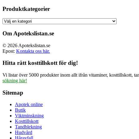
ursprun
priset
Produktkategorier
var:
499.00 
Om Apotekslistan.se
© 2026 Apotekslistan.se
Epost:
Kontakta oss här.
Hitta rätt kosttillskott för dig!
Vi listar över 5000 produkter inom allt ifrån vitaminer, kosttillskott
sökning här!
Sitemap
Apotek online
Butik
Viktminskning
Kosttillskott
Tandblekning
Hudvård
Håravfall