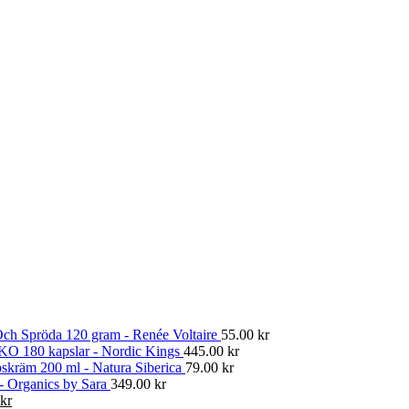
ch Spröda 120 gram - Renée Voltaire
55.00
kr
KO 180 kapslar - Nordic Kings
445.00
kr
skräm 200 ml - Natura Siberica
79.00
kr
 - Organics by Sara
349.00
kr
Det
kr