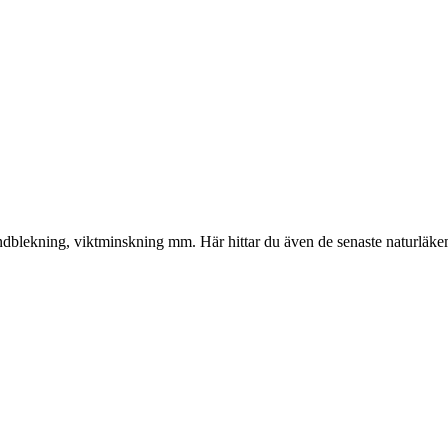
gliga
nuvarande
priset
är:
kr.
374.00 kr.
, tandblekning, viktminskning mm. Här hittar du även de senaste naturläk