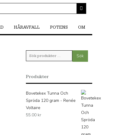
RD
HÅRAVFALL
POTENS
OM
Sök
Sök
efter:
Produkter
Bovetekex Tunna Och
Spröda 120 gram - Renée
Voltaire
55.00
kr