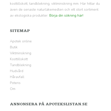
kosttillskott, tandblekning, viktminskning mm. Här hittar du
även de senaste naturläkemedlen och ett stort sortiment
av ekologiska produkter.
Börja din sökning här!
SITEMAP
Apotek online
Butik
Viktminskning
Kosttillskott
Tandblekning
Hudvård
Håravfall
Potens
Om
ANNONSERA PÅ APOTEKSLISTAN.SE