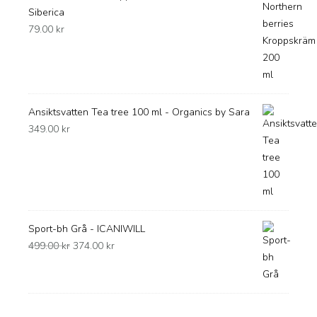
Siberica
79.00
kr
Ansiktsvatten Tea tree 100 ml - Organics by Sara
349.00
kr
Sport-bh Grå - ICANIWILL
Det
Det
499.00
kr
374.00
kr
ursprungliga
nuvarande
priset
priset
var:
är:
499.00 kr.
374.00 kr.