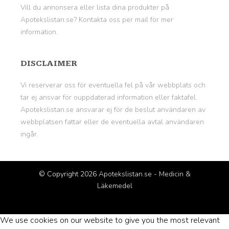
Vill du annonsera eller lista dina produkter på
Apotekslistan.se? Kontakta oss per mail för mer
information.
DISCLAIMER
Vi reserverar oss för eventuella fel på vår webbplats och
tar ej ansvar för ouppdaterad information eller faktafel.
Apotekslistan.se ansvarar ej för de beslut användaren av
webbplatsen fattar eller de eventuella avtal användaren
ingår.
© Copyright 2026
Apotekslistan.se - Medicin &
Läkemedel
We use cookies on our website to give you the most relevant