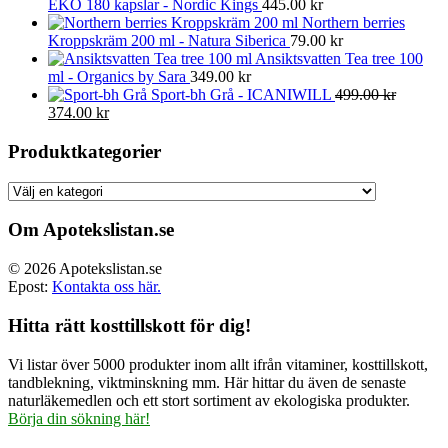
EKO 180 kapslar - Nordic Kings
445.00
kr
Northern berries
Kroppskräm 200 ml - Natura Siberica
79.00
kr
Ansiktsvatten Tea tree 100
ml - Organics by Sara
349.00
kr
Sport-bh Grå - ICANIWILL
499.00
kr
Det
Det
374.00
kr
ursprungliga
nuvarande
priset
priset
Produktkategorier
var:
är:
499.00 kr.
374.00 kr.
Om Apotekslistan.se
© 2026 Apotekslistan.se
Epost:
Kontakta oss här.
Hitta rätt kosttillskott för dig!
Vi listar över 5000 produkter inom allt ifrån vitaminer, kosttillskott,
tandblekning, viktminskning mm. Här hittar du även de senaste
naturläkemedlen och ett stort sortiment av ekologiska produkter.
Börja din sökning här!