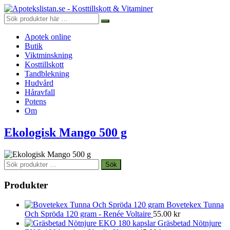
Apotek online
Butik
Viktminskning
Kosttillskott
Tandblekning
Hudvård
Håravfall
Potens
Om
Ekologisk Mango 500 g
Sök
Sök
efter:
Produkter
Bovetekex Tunna
Och Spröda 120 gram - Renée Voltaire
55.00
kr
Gräsbetad Nötnjure