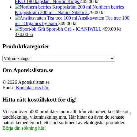
EKO 180 kapslar - Nordic Kings
445.00
kr
Northern berries
Kroppskräm 200 ml - Natura Siberica
79.00
kr
Ansiktsvatten Tea tree 100
ml - Organics by Sara
349.00
kr
Sport-bh Grå - ICANIWILL
499.00
kr
Det
Det
374.00
kr
ursprungliga
nuvarande
priset
priset
Produktkategorier
var:
är:
499.00 kr.
374.00 kr.
Om Apotekslistan.se
© 2026 Apotekslistan.se
Epost:
Kontakta oss här.
Hitta rätt kosttillskott för dig!
Vi listar över 5000 produkter inom allt ifrån vitaminer, kosttillskott,
tandblekning, viktminskning mm. Här hittar du även de senaste
naturläkemedlen och ett stort sortiment av ekologiska produkter.
Börja din sökning här!