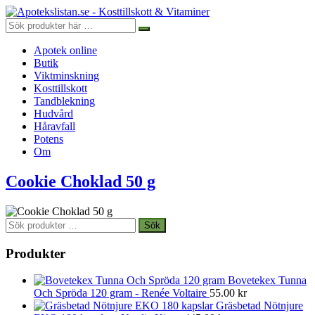
Apotek online
Butik
Viktminskning
Kosttillskott
Tandblekning
Hudvård
Håravfall
Potens
Om
Cookie Choklad 50 g
Sök
Sök
efter:
Produkter
Bovetekex Tunna
Och Spröda 120 gram - Renée Voltaire
55.00
kr
Gräsbetad Nötnjure