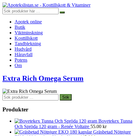
Apotek online
Butik
Viktminskning
Kosttillskott
Tandblekning
Hudvård
Håravfall
Potens
Om
Extra Rich Omega Serum
Sök
Sök
efter:
Produkter
Bovetekex Tunna
Och Spröda 120 gram - Renée Voltaire
55.00
kr
Gräsbetad Nötnjure