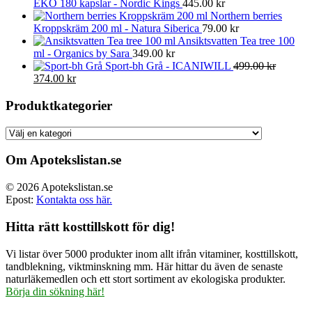
EKO 180 kapslar - Nordic Kings
445.00
kr
Northern berries
Kroppskräm 200 ml - Natura Siberica
79.00
kr
Ansiktsvatten Tea tree 100
ml - Organics by Sara
349.00
kr
Sport-bh Grå - ICANIWILL
499.00
kr
Det
Det
374.00
kr
ursprungliga
nuvarande
priset
priset
Produktkategorier
var:
är:
499.00 kr.
374.00 kr.
Om Apotekslistan.se
© 2026 Apotekslistan.se
Epost:
Kontakta oss här.
Hitta rätt kosttillskott för dig!
Vi listar över 5000 produkter inom allt ifrån vitaminer, kosttillskott,
tandblekning, viktminskning mm. Här hittar du även de senaste
naturläkemedlen och ett stort sortiment av ekologiska produkter.
Börja din sökning här!