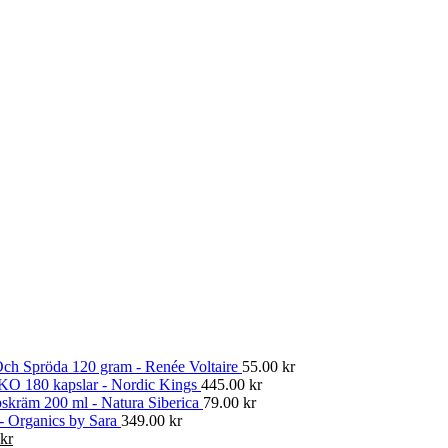
ch Spröda 120 gram - Renée Voltaire
55.00
kr
KO 180 kapslar - Nordic Kings
445.00
kr
skräm 200 ml - Natura Siberica
79.00
kr
 - Organics by Sara
349.00
kr
Det
kr