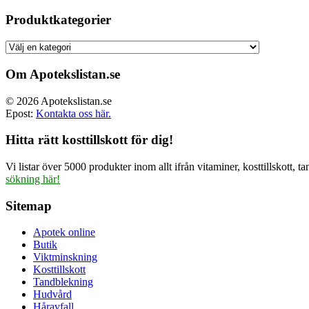
ursprun
priset
Produktkategorier
var:
499.00 
Om Apotekslistan.se
© 2026 Apotekslistan.se
Epost:
Kontakta oss här.
Hitta rätt kosttillskott för dig!
Vi listar över 5000 produkter inom allt ifrån vitaminer, kosttillskott
sökning här!
Sitemap
Apotek online
Butik
Viktminskning
Kosttillskott
Tandblekning
Hudvård
Håravfall