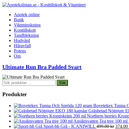
Apotek online
Butik
Viktminskning
Kosttillskott
Tandblekning
Hudvård
Håravfall
Potens
Om
Ultimate Run Bra Padded Svart
Sök
Sök
efter:
Produkter
Bovetekex Tunna O
Gräsbetad Nötnjure E
Northern berries Kropp
Ansiktsvatten Tea tree 100 ml
Det
Sport-bh Grå - ICANIWILL
499.00
kr
374.00