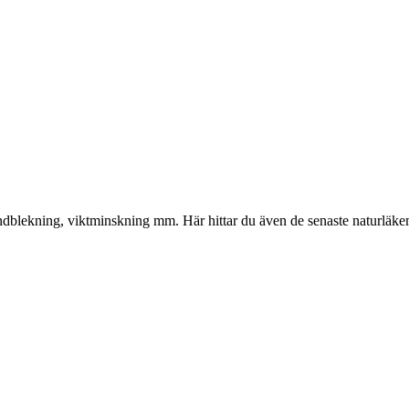
gliga
nuvarande
priset
är:
kr.
374.00 kr.
, tandblekning, viktminskning mm. Här hittar du även de senaste naturläk