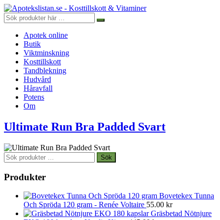
Apotek online
Butik
Viktminskning
Kosttillskott
Tandblekning
Hudvård
Håravfall
Potens
Om
Ultimate Run Bra Padded Svart
Sök
Sök
efter:
Produkter
Bovetekex Tunna
Och Spröda 120 gram - Renée Voltaire
55.00
kr
Gräsbetad Nötnjure