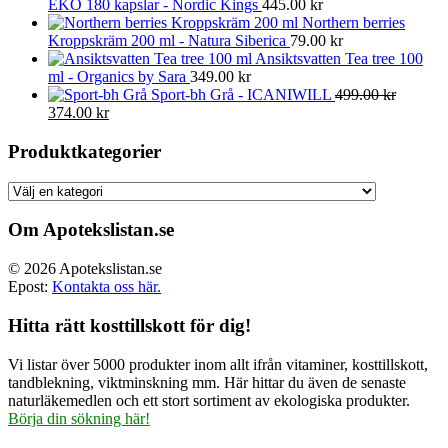
EKO 180 kapslar - Nordic Kings
445.00
kr
Northern berries
Kroppskräm 200 ml - Natura Siberica
79.00
kr
Ansiktsvatten Tea tree 100
ml - Organics by Sara
349.00
kr
Sport-bh Grå - ICANIWILL
499.00
kr
Det
Det
374.00
kr
ursprungliga
nuvarande
priset
priset
Produktkategorier
var:
är:
499.00 kr.
374.00 kr.
Om Apotekslistan.se
© 2026 Apotekslistan.se
Epost:
Kontakta oss här.
Hitta rätt kosttillskott för dig!
Vi listar över 5000 produkter inom allt ifrån vitaminer, kosttillskott,
tandblekning, viktminskning mm. Här hittar du även de senaste
naturläkemedlen och ett stort sortiment av ekologiska produkter.
Börja din sökning här!