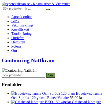
Apotek online
Butik
Viktminskning
Kosttillskott
Tandblekning
Hudvård
Håravfall
Potens
Om
Contouring Nattkräm
Sök
Sök
efter:
Produkter
Bovetekex Tunna
Och Spröda 120 gram - Renée Voltaire
55.00
kr
Gräsbetad Nötnjure