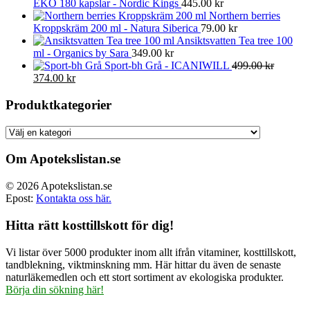
EKO 180 kapslar - Nordic Kings
445.00
kr
Northern berries
Kroppskräm 200 ml - Natura Siberica
79.00
kr
Ansiktsvatten Tea tree 100
ml - Organics by Sara
349.00
kr
Sport-bh Grå - ICANIWILL
499.00
kr
Det
Det
374.00
kr
ursprungliga
nuvarande
priset
priset
Produktkategorier
var:
är:
499.00 kr.
374.00 kr.
Om Apotekslistan.se
© 2026 Apotekslistan.se
Epost:
Kontakta oss här.
Hitta rätt kosttillskott för dig!
Vi listar över 5000 produkter inom allt ifrån vitaminer, kosttillskott,
tandblekning, viktminskning mm. Här hittar du även de senaste
naturläkemedlen och ett stort sortiment av ekologiska produkter.
Börja din sökning här!