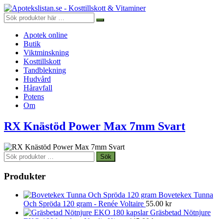
Apotek online
Butik
Viktminskning
Kosttillskott
Tandblekning
Hudvård
Håravfall
Potens
Om
RX Knästöd Power Max 7mm Svart
Sök
Sök
efter:
Produkter
Bovetekex Tunna
Och Spröda 120 gram - Renée Voltaire
55.00
kr
Gräsbetad Nötnjure