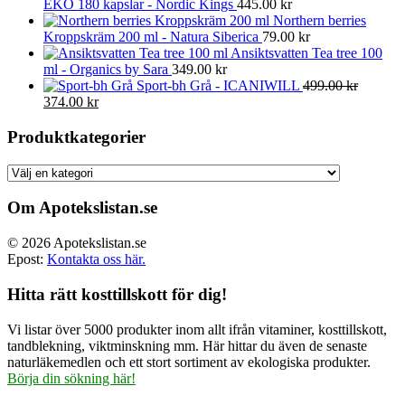
EKO 180 kapslar - Nordic Kings
445.00
kr
Northern berries
Kroppskräm 200 ml - Natura Siberica
79.00
kr
Ansiktsvatten Tea tree 100
ml - Organics by Sara
349.00
kr
Sport-bh Grå - ICANIWILL
499.00
kr
Det
Det
374.00
kr
ursprungliga
nuvarande
priset
priset
Produktkategorier
var:
är:
499.00 kr.
374.00 kr.
Om Apotekslistan.se
© 2026 Apotekslistan.se
Epost:
Kontakta oss här.
Hitta rätt kosttillskott för dig!
Vi listar över 5000 produkter inom allt ifrån vitaminer, kosttillskott,
tandblekning, viktminskning mm. Här hittar du även de senaste
naturläkemedlen och ett stort sortiment av ekologiska produkter.
Börja din sökning här!