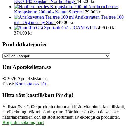
EKO 180 kapslar - Nordic Kings
445.00
kr
Northern berries
Kroppskräm 200 ml - Natura Siberica
79.00
kr
Ansiktsvatten Tea tree 100
ml - Organics by Sara
349.00
kr
Sport-bh Grå - ICANIWILL
499.00
kr
Det
Det
374.00
kr
ursprungliga
nuvarande
priset
priset
Produktkategorier
var:
är:
499.00 kr.
374.00 kr.
Om Apotekslistan.se
© 2026 Apotekslistan.se
Epost:
Kontakta oss här.
Hitta rätt kosttillskott för dig!
Vi listar över 5000 produkter inom allt ifrån vitaminer, kosttillskott,
tandblekning, viktminskning mm. Här hittar du även de senaste
naturläkemedlen och ett stort sortiment av ekologiska produkter.
Börja din sökning här!