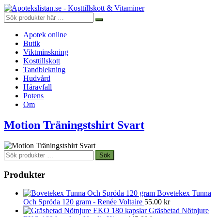
Apotek online
Butik
Viktminskning
Kosttillskott
Tandblekning
Hudvård
Håravfall
Potens
Om
Motion Träningstshirt Svart
Sök
Sök
efter:
Produkter
Bovetekex Tunna
Och Spröda 120 gram - Renée Voltaire
55.00
kr
Gräsbetad Nötnjure