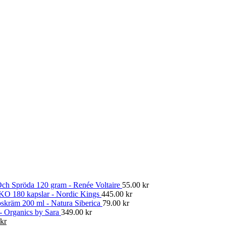
ch Spröda 120 gram - Renée Voltaire
55.00
kr
KO 180 kapslar - Nordic Kings
445.00
kr
skräm 200 ml - Natura Siberica
79.00
kr
 - Organics by Sara
349.00
kr
Det
kr