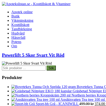
Apotek online
Butik
Viktminskning
Kosttillskott
Tandblekning
Hudvård
Håravfall
Potens
Om
Powerlift 5 Skor Svart Vit Röd
Sök
Sök
efter:
Produkter
Bovetekex Tunna O
Gräsbetad Nötnjure E
Northern berries Kropp
Ansiktsvatten Tea tree 100 ml
Det
Sport-bh Grå - ICANIWILL
499.00
kr
374.00