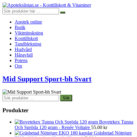
Apotek online
Butik
Viktminskning
Kosttillskott
Tandblekning
Hudvård
Håravfall
Potens
Om
Mid Support Sport-bh Svart
Sök
Sök
efter:
Produkter
Bovetekex Tunna
Och Spröda 120 gram - Renée Voltaire
55.00
kr
Gräsbetad Nötnjure