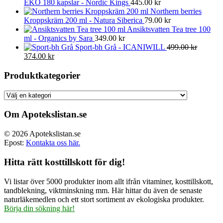
EKO 180 kapslar - Nordic Kings
445.00
kr
Northern berries
Kroppskräm 200 ml - Natura Siberica
79.00
kr
Ansiktsvatten Tea tree 100
ml - Organics by Sara
349.00
kr
Sport-bh Grå - ICANIWILL
499.00
kr
Det
Det
374.00
kr
ursprungliga
nuvarande
priset
priset
Produktkategorier
var:
är:
499.00 kr.
374.00 kr.
Om Apotekslistan.se
© 2026 Apotekslistan.se
Epost:
Kontakta oss här.
Hitta rätt kosttillskott för dig!
Vi listar över 5000 produkter inom allt ifrån vitaminer, kosttillskott,
tandblekning, viktminskning mm. Här hittar du även de senaste
naturläkemedlen och ett stort sortiment av ekologiska produkter.
Börja din sökning här!