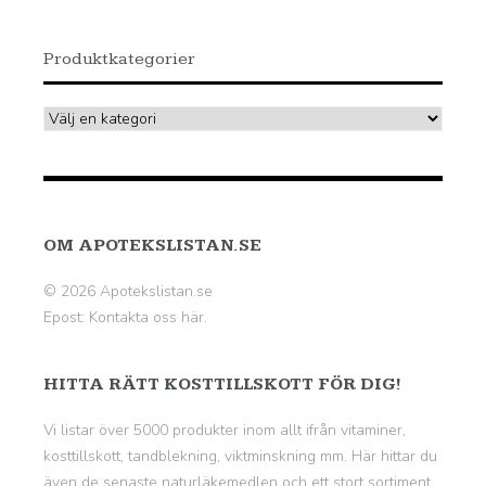
Produktkategorier
OM APOTEKSLISTAN.SE
© 2026 Apotekslistan.se
Epost:
Kontakta oss här.
HITTA RÄTT KOSTTILLSKOTT FÖR DIG!
Vi listar över 5000 produkter inom allt ifrån vitaminer,
kosttillskott, tandblekning, viktminskning mm. Här hittar du
även de senaste naturläkemedlen och ett stort sortiment