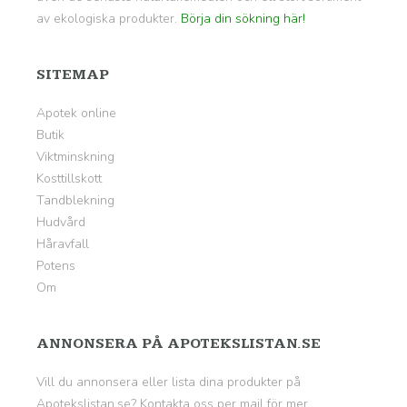
av ekologiska produkter.
Börja din sökning här!
SITEMAP
Apotek online
Butik
Viktminskning
Kosttillskott
Tandblekning
Hudvård
Håravfall
Potens
Om
ANNONSERA PÅ APOTEKSLISTAN.SE
Vill du annonsera eller lista dina produkter på
Apotekslistan.se? Kontakta oss per mail för mer