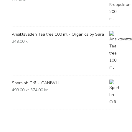
Ansiktsvatten Tea tree 100 ml - Organics by Sara
349.00
kr
Sport-bh Grå - ICANIWILL
Det
Det
499.00
kr
374.00
kr
ursprungliga
nuvarande
priset
priset
var:
är:
499.00 kr.
374.00 kr.