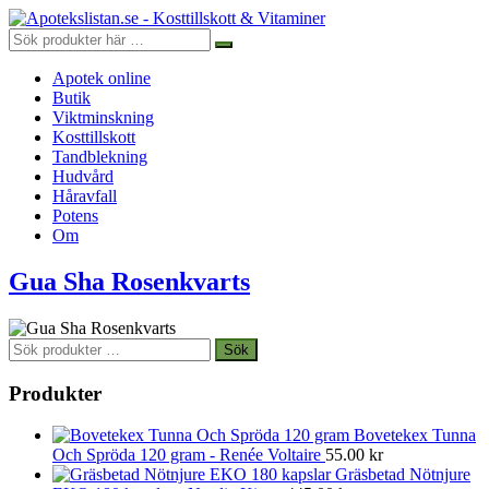
Apotek online
Butik
Viktminskning
Kosttillskott
Tandblekning
Hudvård
Håravfall
Potens
Om
Gua Sha Rosenkvarts
Sök
Sök
efter:
Produkter
Bovetekex Tunna
Och Spröda 120 gram - Renée Voltaire
55.00
kr
Gräsbetad Nötnjure