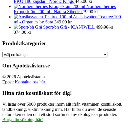
EKO 180 kapslar - Nordic Kings
445.00
kr
Northern berries
Kroppskräm 200 ml - Natura Siberica
79.00
kr
Ansiktsvatten Tea tree 100
ml - Organics by Sara
349.00
kr
Sport-bh Grå - ICANIWILL
499.00
kr
Det
Det
374.00
kr
ursprungliga
nuvarande
priset
priset
Produktkategorier
var:
är:
499.00 kr.
374.00 kr.
Om Apotekslistan.se
© 2026 Apotekslistan.se
Epost:
Kontakta oss här.
Hitta rätt kosttillskott för dig!
Vi listar över 5000 produkter inom allt ifrån vitaminer, kosttillskott,
tandblekning, viktminskning mm. Här hittar du även de senaste
naturläkemedlen och ett stort sortiment av ekologiska produkter.
Börja din sökning här!