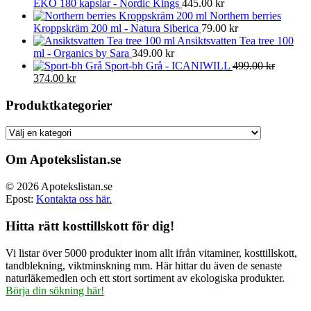
EKO 180 kapslar - Nordic Kings
445.00
kr
Northern berries
Kroppskräm 200 ml - Natura Siberica
79.00
kr
Ansiktsvatten Tea tree 100
ml - Organics by Sara
349.00
kr
Sport-bh Grå - ICANIWILL
499.00
kr
Det
Det
374.00
kr
ursprungliga
nuvarande
priset
priset
Produktkategorier
var:
är:
499.00 kr.
374.00 kr.
Om Apotekslistan.se
© 2026 Apotekslistan.se
Epost:
Kontakta oss här.
Hitta rätt kosttillskott för dig!
Vi listar över 5000 produkter inom allt ifrån vitaminer, kosttillskott,
tandblekning, viktminskning mm. Här hittar du även de senaste
naturläkemedlen och ett stort sortiment av ekologiska produkter.
Börja din sökning här!