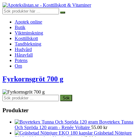
Apotek online
Butik
Viktminskning
Kosttillskott
Tandblekning
Hudvård
Håravfall
Potens
Om
Fyrkornsgröt 700 g
Sök
Sök
efter:
Produkter
Bovetekex Tunna
Och Spröda 120 gram - Renée Voltaire
55.00
kr
Gräsbetad Nötnjure