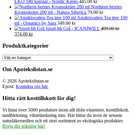
EKO 180 kapslar - Nordic Kings
445.00
kr
Northern berries
Kroppskräm 200 ml - Natura Siberica
79.00
kr
Ansiktsvatten Tea tree 100
ml - Organics by Sara
349.00
kr
Sport-bh Grå - ICANIWILL
499.00
kr
Det
Det
374.00
kr
ursprungliga
nuvarande
priset
priset
Produktkategorier
var:
är:
499.00 kr.
374.00 kr.
Om Apotekslistan.se
© 2026 Apotekslistan.se
Epost:
Kontakta oss här.
Hitta rätt kosttillskott för dig!
Vi listar över 5000 produkter inom allt ifrån vitaminer, kosttillskott,
tandblekning, viktminskning mm. Här hittar du även de senaste
naturläkemedlen och ett stort sortiment av ekologiska produkter.
Börja din sökning här!