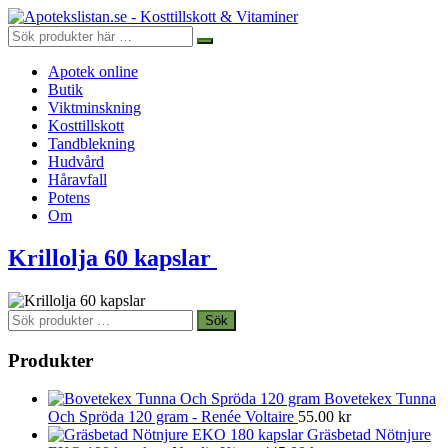
Apotek online
Butik
Viktminskning
Kosttillskott
Tandblekning
Hudvård
Håravfall
Potens
Om
Krillolja 60 kapslar
Sök
Sök
efter:
Produkter
Bovetekex Tunna
Och Spröda 120 gram - Renée Voltaire
55.00
kr
Gräsbetad Nötnjure