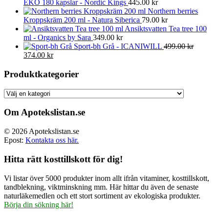
EKO 180 kapslar - Nordic Kings
445.00
kr
Northern berries
Kroppskräm 200 ml - Natura Siberica
79.00
kr
Ansiktsvatten Tea tree 100
ml - Organics by Sara
349.00
kr
Sport-bh Grå - ICANIWILL
499.00
kr
Det
Det
374.00
kr
ursprungliga
nuvarande
priset
priset
Produktkategorier
var:
är:
499.00 kr.
374.00 kr.
Om Apotekslistan.se
© 2026 Apotekslistan.se
Epost:
Kontakta oss här.
Hitta rätt kosttillskott för dig!
Vi listar över 5000 produkter inom allt ifrån vitaminer, kosttillskott,
tandblekning, viktminskning mm. Här hittar du även de senaste
naturläkemedlen och ett stort sortiment av ekologiska produkter.
Börja din sökning här!