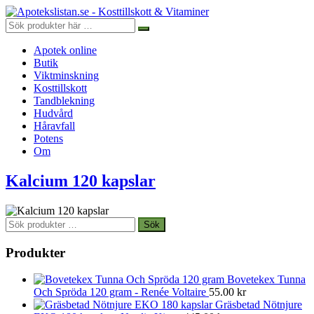
Apotek online
Butik
Viktminskning
Kosttillskott
Tandblekning
Hudvård
Håravfall
Potens
Om
Kalcium 120 kapslar
Sök
Sök
efter:
Produkter
Bovetekex Tunna
Och Spröda 120 gram - Renée Voltaire
55.00
kr
Gräsbetad Nötnjure