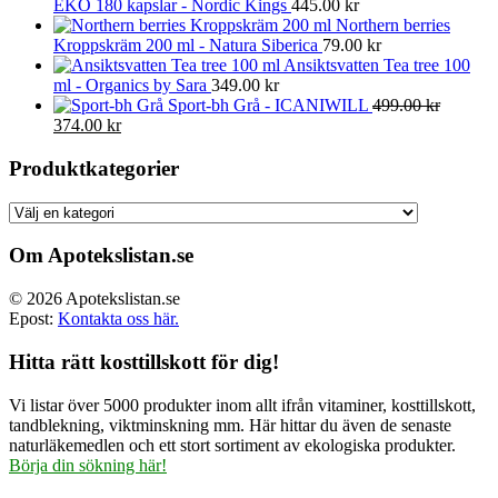
EKO 180 kapslar - Nordic Kings
445.00
kr
Northern berries
Kroppskräm 200 ml - Natura Siberica
79.00
kr
Ansiktsvatten Tea tree 100
ml - Organics by Sara
349.00
kr
Sport-bh Grå - ICANIWILL
499.00
kr
Det
Det
374.00
kr
ursprungliga
nuvarande
priset
priset
Produktkategorier
var:
är:
499.00 kr.
374.00 kr.
Om Apotekslistan.se
© 2026 Apotekslistan.se
Epost:
Kontakta oss här.
Hitta rätt kosttillskott för dig!
Vi listar över 5000 produkter inom allt ifrån vitaminer, kosttillskott,
tandblekning, viktminskning mm. Här hittar du även de senaste
naturläkemedlen och ett stort sortiment av ekologiska produkter.
Börja din sökning här!