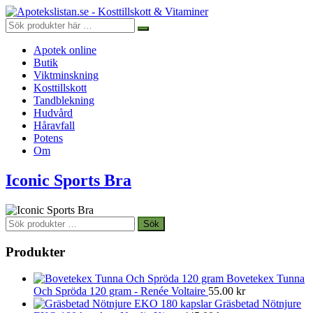
Apotek online
Butik
Viktminskning
Kosttillskott
Tandblekning
Hudvård
Håravfall
Potens
Om
Iconic Sports Bra
Sök
Sök
efter:
Produkter
Bovetekex Tunna
Och Spröda 120 gram - Renée Voltaire
55.00
kr
Gräsbetad Nötnjure