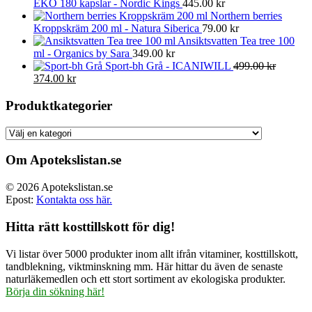
EKO 180 kapslar - Nordic Kings
445.00
kr
Northern berries
Kroppskräm 200 ml - Natura Siberica
79.00
kr
Ansiktsvatten Tea tree 100
ml - Organics by Sara
349.00
kr
Sport-bh Grå - ICANIWILL
499.00
kr
Det
Det
374.00
kr
ursprungliga
nuvarande
priset
priset
Produktkategorier
var:
är:
499.00 kr.
374.00 kr.
Om Apotekslistan.se
© 2026 Apotekslistan.se
Epost:
Kontakta oss här.
Hitta rätt kosttillskott för dig!
Vi listar över 5000 produkter inom allt ifrån vitaminer, kosttillskott,
tandblekning, viktminskning mm. Här hittar du även de senaste
naturläkemedlen och ett stort sortiment av ekologiska produkter.
Börja din sökning här!