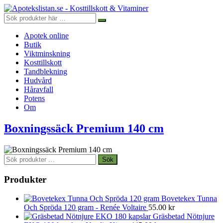
Apotek online
Butik
Viktminskning
Kosttillskott
Tandblekning
Hudvård
Håravfall
Potens
Om
Boxningssäck Premium 140 cm
Sök
Sök
efter:
Produkter
Bovetekex Tunna
Och Spröda 120 gram - Renée Voltaire
55.00
kr
Gräsbetad Nötnjure