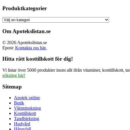
ursprun
priset
Produktkategorier
var:
499.00 
Om Apotekslistan.se
© 2026 Apotekslistan.se
Epost:
Kontakta oss här.
Hitta rätt kosttillskott för dig!
Vi listar över 5000 produkter inom allt ifrån vitaminer, kosttillskott
sökning här!
Sitemap
Apotek online
Butik
Viktminskning
Kosttillskott
Tandblekning
Hudvård
Håravfall