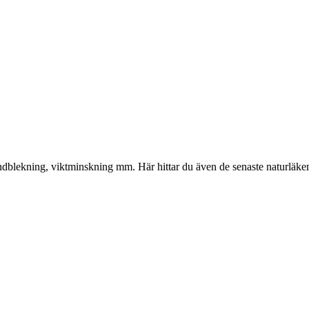
gliga
nuvarande
priset
är:
kr.
374.00 kr.
, tandblekning, viktminskning mm. Här hittar du även de senaste naturläk