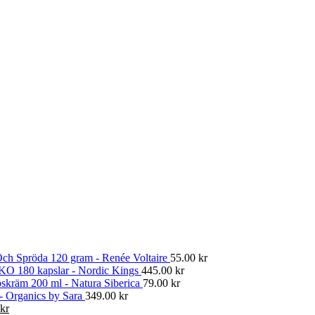
ch Spröda 120 gram - Renée Voltaire
55.00
kr
KO 180 kapslar - Nordic Kings
445.00
kr
skräm 200 ml - Natura Siberica
79.00
kr
 - Organics by Sara
349.00
kr
Det
kr