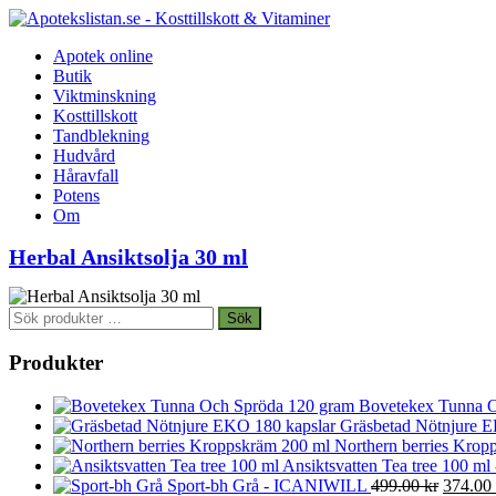
Apotek online
Butik
Viktminskning
Kosttillskott
Tandblekning
Hudvård
Håravfall
Potens
Om
Herbal Ansiktsolja 30 ml
Sök
Sök
efter:
Produkter
Bovetekex Tunna O
Gräsbetad Nötnjure E
Northern berries Kropp
Ansiktsvatten Tea tree 100 ml
Det
Sport-bh Grå - ICANIWILL
499.00
kr
374.00