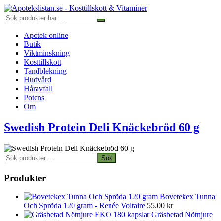
Apotek online
Butik
Viktminskning
Kosttillskott
Tandblekning
Hudvård
Håravfall
Potens
Om
Swedish Protein Deli Knäckebröd 60 g
Sök
Sök
efter:
Produkter
Bovetekex Tunna
Och Spröda 120 gram - Renée Voltaire
55.00
kr
Gräsbetad Nötnjure