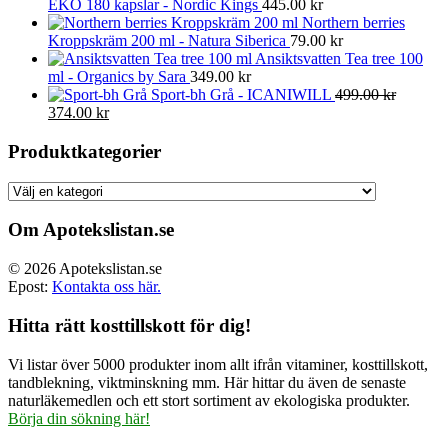
EKO 180 kapslar - Nordic Kings
445.00
kr
Northern berries
Kroppskräm 200 ml - Natura Siberica
79.00
kr
Ansiktsvatten Tea tree 100
ml - Organics by Sara
349.00
kr
Sport-bh Grå - ICANIWILL
499.00
kr
Det
Det
374.00
kr
ursprungliga
nuvarande
priset
priset
Produktkategorier
var:
är:
499.00 kr.
374.00 kr.
Om Apotekslistan.se
© 2026 Apotekslistan.se
Epost:
Kontakta oss här.
Hitta rätt kosttillskott för dig!
Vi listar över 5000 produkter inom allt ifrån vitaminer, kosttillskott,
tandblekning, viktminskning mm. Här hittar du även de senaste
naturläkemedlen och ett stort sortiment av ekologiska produkter.
Börja din sökning här!