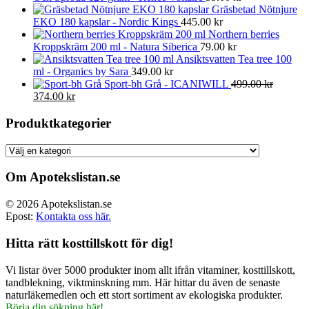
Gräsbetad Nötnjure
EKO 180 kapslar - Nordic Kings
445.00
kr
Northern berries
Kroppskräm 200 ml - Natura Siberica
79.00
kr
Ansiktsvatten Tea tree 100
ml - Organics by Sara
349.00
kr
Sport-bh Grå - ICANIWILL
499.00
kr
Det
Det
374.00
kr
ursprungliga
nuvarande
priset
priset
Produktkategorier
var:
är:
499.00 kr.
374.00 kr.
Om Apotekslistan.se
© 2026 Apotekslistan.se
Epost:
Kontakta oss här.
Hitta rätt kosttillskott för dig!
Vi listar över 5000 produkter inom allt ifrån vitaminer, kosttillskott,
tandblekning, viktminskning mm. Här hittar du även de senaste
naturläkemedlen och ett stort sortiment av ekologiska produkter.
Börja din sökning här!