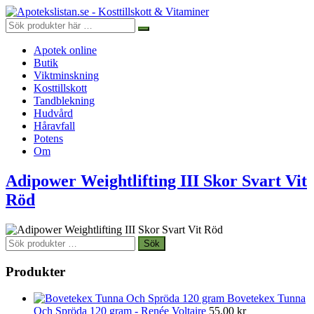
Apotek online
Butik
Viktminskning
Kosttillskott
Tandblekning
Hudvård
Håravfall
Potens
Om
Adipower Weightlifting III Skor Svart Vit
Röd
Sök
Sök
efter:
Produkter
Bovetekex Tunna
Och Spröda 120 gram - Renée Voltaire
55.00
kr