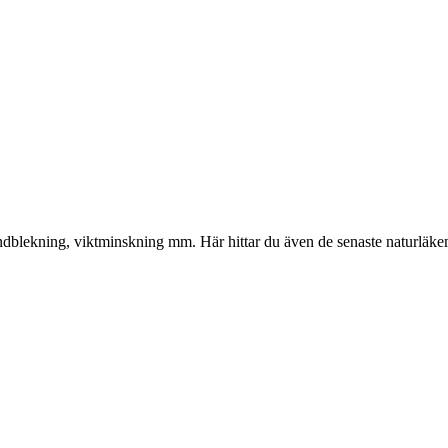
gliga
nuvarande
priset
är:
kr.
374.00 kr.
, tandblekning, viktminskning mm. Här hittar du även de senaste naturläk