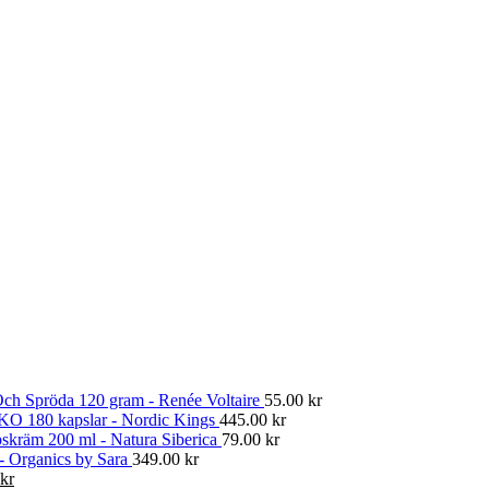
ch Spröda 120 gram - Renée Voltaire
55.00
kr
KO 180 kapslar - Nordic Kings
445.00
kr
skräm 200 ml - Natura Siberica
79.00
kr
 - Organics by Sara
349.00
kr
Det
kr