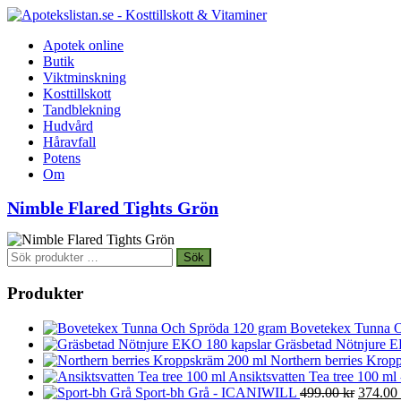
Apotek online
Butik
Viktminskning
Kosttillskott
Tandblekning
Hudvård
Håravfall
Potens
Om
Nimble Flared Tights Grön
Sök
Sök
efter:
Produkter
Bovetekex Tunna O
Gräsbetad Nötnjure E
Northern berries Kropp
Ansiktsvatten Tea tree 100 ml
Det
Sport-bh Grå - ICANIWILL
499.00
kr
374.00