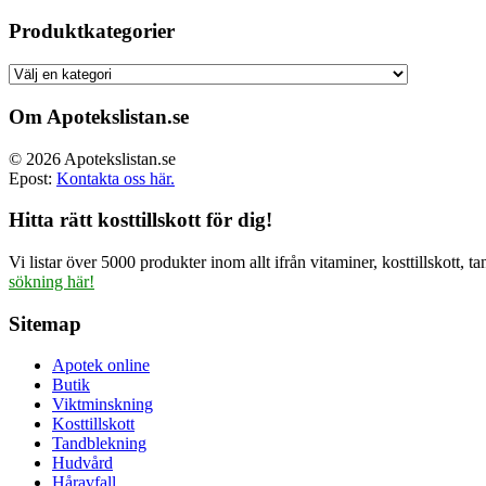
ursprun
priset
Produktkategorier
var:
499.00 
Om Apotekslistan.se
© 2026 Apotekslistan.se
Epost:
Kontakta oss här.
Hitta rätt kosttillskott för dig!
Vi listar över 5000 produkter inom allt ifrån vitaminer, kosttillskott
sökning här!
Sitemap
Apotek online
Butik
Viktminskning
Kosttillskott
Tandblekning
Hudvård
Håravfall