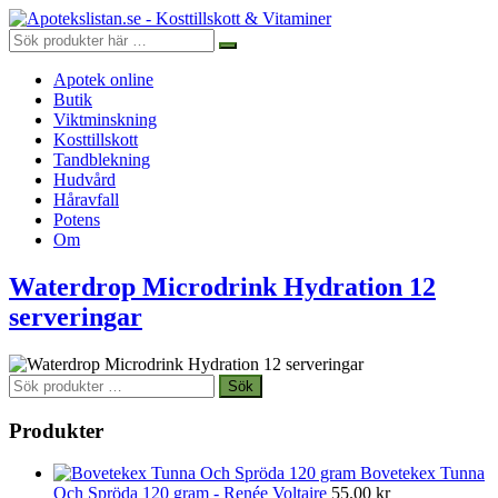
Apotek online
Butik
Viktminskning
Kosttillskott
Tandblekning
Hudvård
Håravfall
Potens
Om
Waterdrop Microdrink Hydration 12
serveringar
Sök
Sök
efter:
Produkter
Bovetekex Tunna
Och Spröda 120 gram - Renée Voltaire
55.00
kr