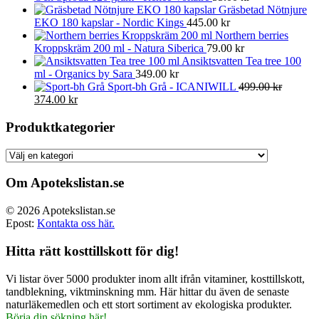
Gräsbetad Nötnjure
EKO 180 kapslar - Nordic Kings
445.00
kr
Northern berries
Kroppskräm 200 ml - Natura Siberica
79.00
kr
Ansiktsvatten Tea tree 100
ml - Organics by Sara
349.00
kr
Sport-bh Grå - ICANIWILL
499.00
kr
Det
Det
374.00
kr
ursprungliga
nuvarande
priset
priset
Produktkategorier
var:
är:
499.00 kr.
374.00 kr.
Om Apotekslistan.se
© 2026 Apotekslistan.se
Epost:
Kontakta oss här.
Hitta rätt kosttillskott för dig!
Vi listar över 5000 produkter inom allt ifrån vitaminer, kosttillskott,
tandblekning, viktminskning mm. Här hittar du även de senaste
naturläkemedlen och ett stort sortiment av ekologiska produkter.
Börja din sökning här!