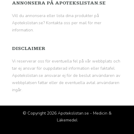
ANNONSERA PÅ APOTEKSLISTAN.SE
Vill du annonsera eller lista dina produkter på
Apotekslistan.se? Kontakta oss per mail för mer
information.
DISCLAIMER
Vi reserverar oss för eventuella fel på vår webbplats och
tar ej ansvar för ouppdaterad information eller faktafel.
Apotekslistan.se ansvarar ej för de beslut användaren av
webbplatsen fattar eller de eventuella avtal användaren
ingår.
© Copyright 2026
Apotekslistan.se - Medicin &
Läkemedel