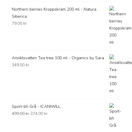
Northern berries Kroppskräm 200 ml - Natura
Siberica
79.00
kr
Ansiktsvatten Tea tree 100 ml - Organics by Sara
349.00
kr
Sport-bh Grå - ICANIWILL
Det
Det
499.00
kr
374.00
kr
ursprungliga
nuvarande
priset
priset