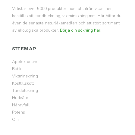
Vi listar över 5000 produkter inom allt ifrån vitaminer,
kosttillskott, tandblekning, viktminskning mm. Här hittar du
även de senaste naturläkemedlen och ett stort sortiment
av ekologiska produkter.
Börja din sökning här!
SITEMAP
Apotek online
Butik
Viktminskning
Kosttillskott
Tandblekning
Hudvård
Håravfall
Potens
Om