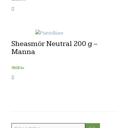
Sheasmör Neutral 200 g –
Manna
99.00
kr
Sök