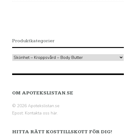
var:
är:
499.00 kr.
374.00 kr.
Produktkategorier
OM APOTEKSLISTAN.SE
© 2026 Apotekslistan.se
Epost:
Kontakta oss här.
HITTA RÄTT KOSTTILLSKOTT FÖR DIG!