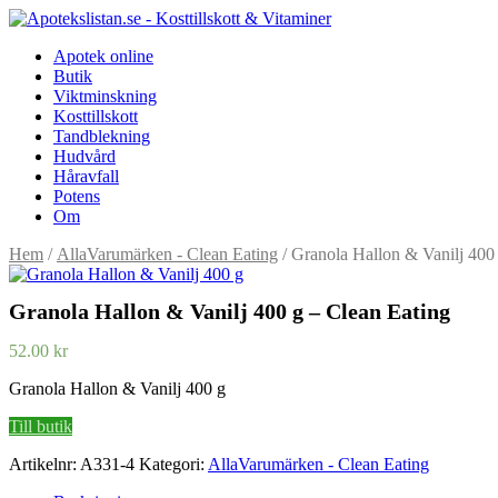
Apotek online
Butik
Viktminskning
Kosttillskott
Tandblekning
Hudvård
Håravfall
Potens
Om
Hem
/
AllaVarumärken - Clean Eating
/ Granola Hallon & Vanilj 400
Granola Hallon & Vanilj 400 g – Clean Eating
52.00
kr
Granola Hallon & Vanilj 400 g
Till butik
Artikelnr:
A331-4
Kategori:
AllaVarumärken - Clean Eating