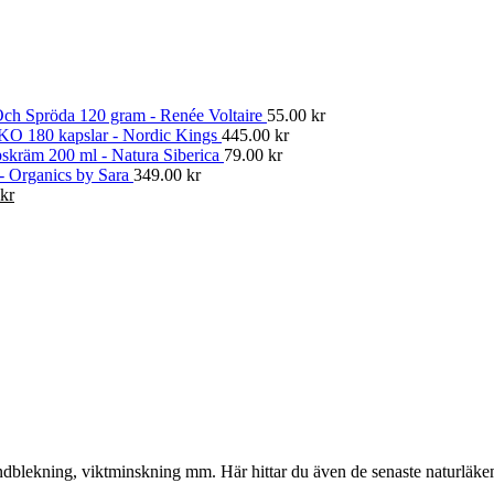
ch Spröda 120 gram - Renée Voltaire
55.00
kr
KO 180 kapslar - Nordic Kings
445.00
kr
skräm 200 ml - Natura Siberica
79.00
kr
 - Organics by Sara
349.00
kr
Det
kr
gliga
nuvarande
priset
är:
kr.
374.00 kr.
, tandblekning, viktminskning mm. Här hittar du även de senaste naturläk