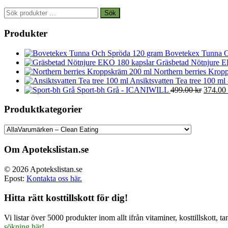
Sök
Sök
efter:
Produkter
Bovetekex Tunna O
Gräsbetad Nötnjure E
Northern berries Kropp
Ansiktsvatten Tea tree 100 ml
Det
Sport-bh Grå - ICANIWILL
499.00
kr
374.00
ursprun
priset
Produktkategorier
var:
499.00 
Om Apotekslistan.se
© 2026 Apotekslistan.se
Epost:
Kontakta oss här.
Hitta rätt kosttillskott för dig!
Vi listar över 5000 produkter inom allt ifrån vitaminer, kosttillskott
sökning här!