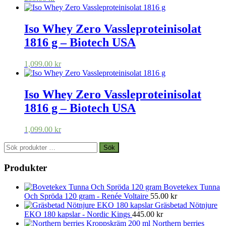
Iso Whey Zero Vassleproteinisolat
1816 g – Biotech USA
1,099.00
kr
Iso Whey Zero Vassleproteinisolat
1816 g – Biotech USA
1,099.00
kr
Sök
Sök
efter:
Produkter
Bovetekex Tunna
Och Spröda 120 gram - Renée Voltaire
55.00
kr
Gräsbetad Nötnjure
EKO 180 kapslar - Nordic Kings
445.00
kr
Northern berries