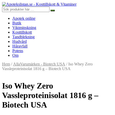
Apotek online
Butik
Viktminskning
Kosttillskott
Tandblekning
Hudvård
Håravfall
Potens
Om
Hem
/
AllaVarumärken - Biotech USA
/ Iso Whey Zero
Vassleproteinisolat 1816 g – Biotech USA
Iso Whey Zero
Vassleproteinisolat 1816 g –
Biotech USA