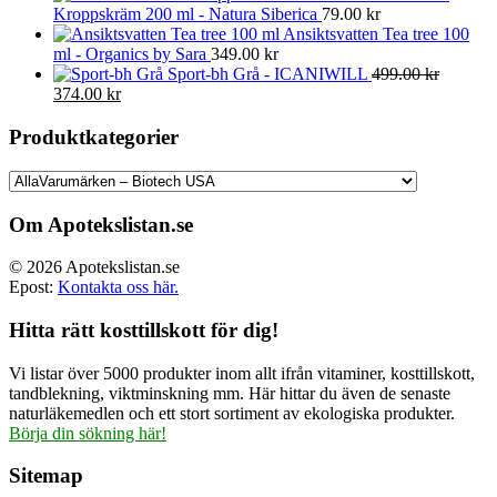
Kroppskräm 200 ml - Natura Siberica
79.00
kr
Ansiktsvatten Tea tree 100
ml - Organics by Sara
349.00
kr
Sport-bh Grå - ICANIWILL
499.00
kr
Det
Det
374.00
kr
ursprungliga
nuvarande
priset
priset
Produktkategorier
var:
är:
499.00 kr.
374.00 kr.
Om Apotekslistan.se
© 2026 Apotekslistan.se
Epost:
Kontakta oss här.
Hitta rätt kosttillskott för dig!
Vi listar över 5000 produkter inom allt ifrån vitaminer, kosttillskott,
tandblekning, viktminskning mm. Här hittar du även de senaste
naturläkemedlen och ett stort sortiment av ekologiska produkter.
Börja din sökning här!
Sitemap