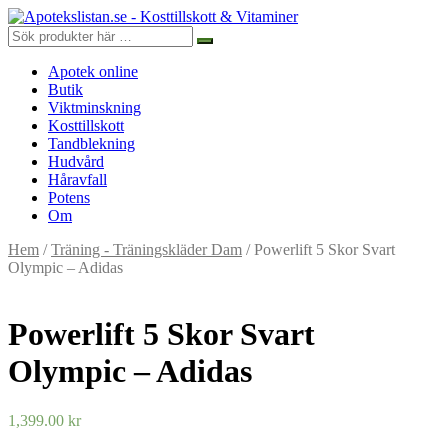
Apotek online
Butik
Viktminskning
Kosttillskott
Tandblekning
Hudvård
Håravfall
Potens
Om
Hem
/
Träning - Träningskläder Dam
/ Powerlift 5 Skor Svart
Olympic – Adidas
Powerlift 5 Skor Svart
Olympic – Adidas
1,399.00
kr