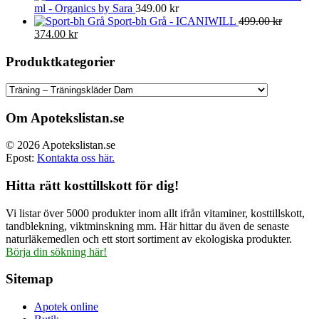
ml - Organics by Sara
349.00
kr
Sport-bh Grå - ICANIWILL
499.00
kr
Det
Det
374.00
kr
ursprungliga
nuvarande
priset
priset
Produktkategorier
var:
är:
499.00 kr.
374.00 kr.
Om Apotekslistan.se
© 2026 Apotekslistan.se
Epost:
Kontakta oss här.
Hitta rätt kosttillskott för dig!
Vi listar över 5000 produkter inom allt ifrån vitaminer, kosttillskott,
tandblekning, viktminskning mm. Här hittar du även de senaste
naturläkemedlen och ett stort sortiment av ekologiska produkter.
Börja din sökning här!
Sitemap
Apotek online