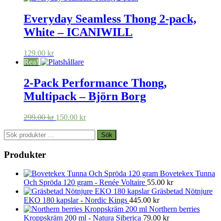
Everyday Seamless Thong 2-pack,
White – ICANIWILL
129.00
kr
Rea!
2-Pack Performance Thong,
Multipack – Björn Borg
Det
Det
299.00
kr
150.00
kr
ursprungliga
nuvarande
Sök
priset
priset
Sök
efter:
var:
är:
299.00 kr.
150.00 kr.
Produkter
Bovetekex Tunna
Och Spröda 120 gram - Renée Voltaire
55.00
kr
Gräsbetad Nötnjure
EKO 180 kapslar - Nordic Kings
445.00
kr
Northern berries
Kroppskräm 200 ml - Natura Siberica
79.00
kr