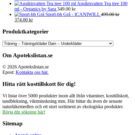
Ansiktsvatten Tea tree 100
ml - Organics by Sara
349.00
kr
Sport-bh Grå - ICANIWILL
499.00
kr
Det
Det
374.00
kr
ursprungliga
nuvarande
priset
priset
Produktkategorier
var:
är:
499.00 kr.
374.00 kr.
Om Apotekslistan.se
© 2026 Apotekslistan.se
Epost:
Kontakta oss här.
Hitta rätt kosttillskott för dig!
Vi listar över 5000 produkter inom allt ifrån vitaminer, kosttillskott,
tandblekning, viktminskning mm. Här hittar du även de senaste
naturläkemedlen och ett stort sortiment av ekologiska produkter.
Börja din sökning här!
Sitemap