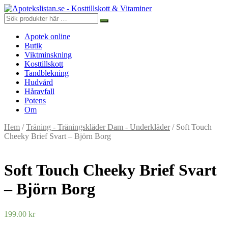
Apotek online
Butik
Viktminskning
Kosttillskott
Tandblekning
Hudvård
Håravfall
Potens
Om
Hem
/
Träning - Träningskläder Dam - Underkläder
/ Soft Touch
Cheeky Brief Svart – Björn Borg
Soft Touch Cheeky Brief Svart
– Björn Borg
199.00
kr